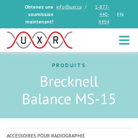
Obtenez une
info@uxr.ca
/
1-877-
EN
soumission
440-
maintenant!
4494
Toggle 
PRODUITS
Brecknell
Balance MS-15
ACCESSOIRES POUR RADIOGRAPHIE