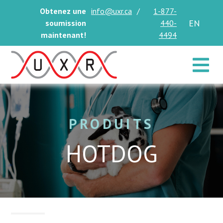
Obtenez une
info@uxr.ca
/
1-877-
EN
soumission
440-
maintenant!
4494
Toggle 
PRODUITS
HOTDOG