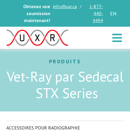
Obtenez une
info@uxr.ca
/
1-877-
EN
soumission
440-
maintenant!
4494
Toggle 
PRODUITS
Vet-Ray par Sedecal
STX Series
ACCESSOIRES POUR RADIOGRAPHIE