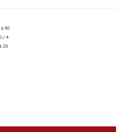
 à 90
0 / 4
à 20