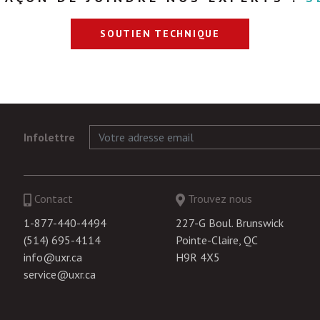
SOUTIEN TECHNIQUE
Infolettre
Contact
Trouvez nous
1-877-440-4494
227-G Boul. Brunswick
(514) 695-4114
Pointe-Claire, QC
info@uxr.ca
H9R 4X5
service@uxr.ca