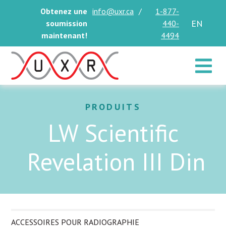
Obtenez une
info@uxr.ca
/
1-877-
EN
soumission
440-
maintenant!
4494
Toggle 
PRODUITS
LW Scientific
Revelation III Din
ACCESSOIRES POUR RADIOGRAPHIE