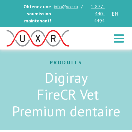
Obtenez une
info@uxr.ca
/
1-877-
EN
soumission
440-
maintenant!
4494
Toggle 
PRODUITS
Digiray
FireCR Vet
Premium dentaire