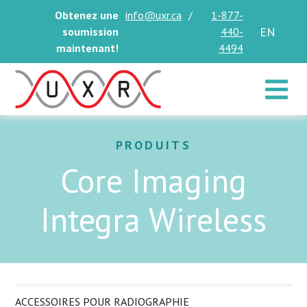
Obtenez une
info@uxr.ca
/
1-877-
EN
soumission
440-
maintenant!
4494
Toggle 
PRODUITS
Core Imaging
Integra Wireless
ACCESSOIRES POUR RADIOGRAPHIE