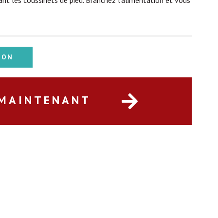
ant les coussinets de pied. Branchez l’alimentation et vous
ION
 MAINTENANT