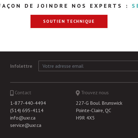
FAÇON DE JOINDRE NOS EXPERTS :
S
SOUTIEN TECHNIQUE
Infolettre
Contact
Trouvez nous
1-877-440-4494
227-G Boul. Brunswick
(514) 695-4114
Pointe-Claire, QC
info@uxr.ca
H9R 4X5
service@uxr.ca