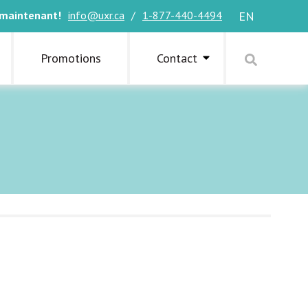
 maintenant!
info@uxr.ca
/
1-877-440-4494
EN
Promotions
Contact