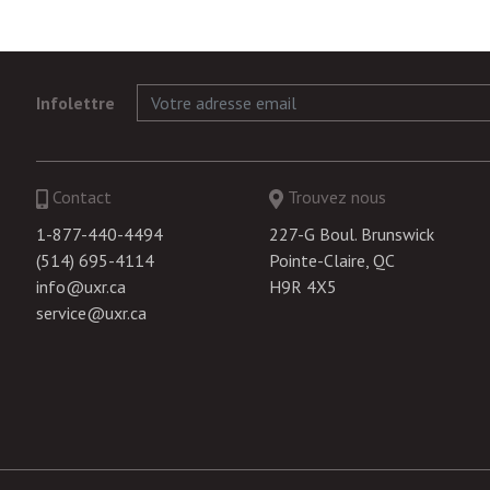
Infolettre
Contact
Trouvez nous
1-877-440-4494
227-G Boul. Brunswick
(514) 695-4114
Pointe-Claire, QC
info@uxr.ca
H9R 4X5
service@uxr.ca